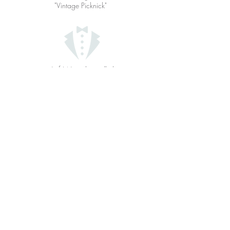
"Vintage Picknick"
Auf Wunsch niedliche
Outfits für die Kinder
Shootingpreise
© 2019 Sweet Rosalie Photography.
All rights reserved.
Sweet Rosalie Photography
Am Markt 8,