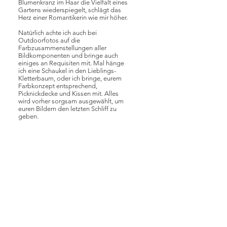
Blumenkranz im Haar die Vielfalt eines
Gartens wiederspiegelt, schlägt das
Herz einer Romantikerin wie mir höher.
Natürlich achte ich auch bei
Outdoorfotos auf die
Farbzusammenstellungen aller
Bildkomponenten und bringe auch
einiges an Requisiten mit. Mal hänge
ich eine Schaukel in den Lieblings-
Kletterbaum, oder ich bringe, eurem
Farbkonzept entsprechend,
Picknickdecke und Kissen mit. Alles
wird vorher sorgsam ausgewählt, um
euren Bildern den letzten Schliff zu
geben.